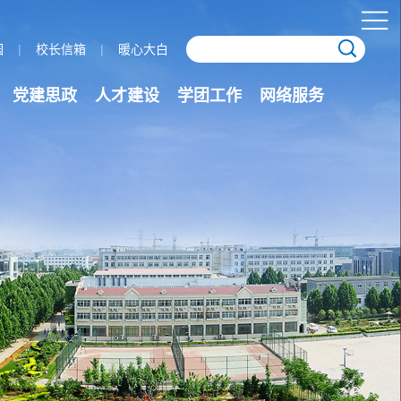
园
|
校长信箱
|
暖心大白
党建思政
人才建设
学团工作
网络服务