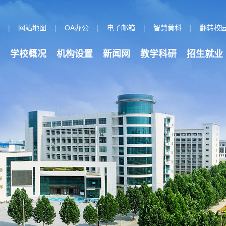
页
|
网站地图
|
OA办公
|
电子邮箱
|
智慧黄科
|
翻转校
学校概况
机构设置
新闻网
教学科研
招生就业