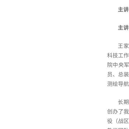
主讲
主讲
王家
科技工
院中央军
员、总装
测绘导航
长期
创办了
役（战