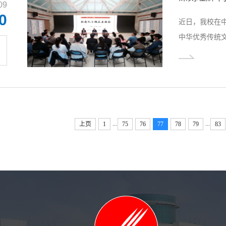
09
0
近日，我校在中
中华优秀传统文
科联主席于向
主旨发言。校
馆副馆长唐玲
物馆馆长丁富
“两...
...
...
上页
1
75
76
77
78
79
83