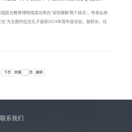
国民办教育博物馆成功举办“深刻理解‘两个结合’，传承弘扬
化”为主题的纪念孔子诞辰2574年周年座谈会。副校长、社
东教授、马克思主义学院副教授白贵一应邀出席座谈会并做
党委宣传部部长助理王琳玮、档案馆常务副馆长韩捷、图书
及30余名师生代表参加了座谈会。座谈会由图书馆馆长、博
云主持。于向东在发言中，重点谈了学习习近平总书记关于
下页
到第
页
跳转
联系我们