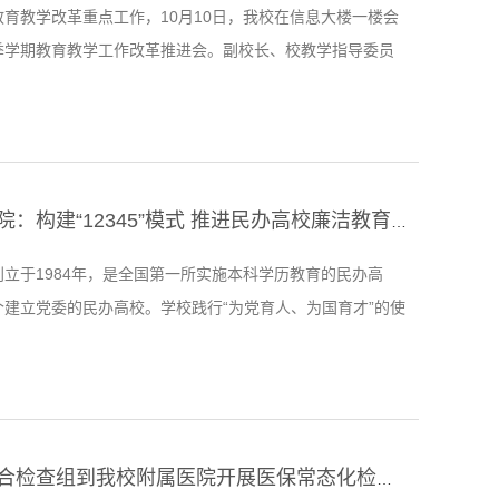
育教学改革重点工作，10月10日，我校在信息大楼一楼会
季学期教育教学工作改革推进会。副校长、校教学指导委员
，校教学指导委员会副主任、教育教学中心常务副主任李高
部（院）的部（院）长、教学部（院）长、教学科研办公室
心主任等60余人参加。会议由李高申主持。李高申从教学运
课程体系改革扎实推进、学科竞赛激发新活力、本科专业建
.
黄河科技学院：构建“12345”模式 推进民办高校廉洁教育常态长效
立于1984年，是全国第一所实施本科学历教育的民办高
个建立党委的民办高校。学校践行“为党育人、为国育才”的使
国分忧，为民解愁，为社会主义现代化建设服务”的办学宗旨，
教育为民的初心，探索了“12345”廉洁教育模式，教育引导
勤俭节约、艰苦奋斗、廉洁奉公、无私奉献的精神基因，切
学、廉洁治校、廉洁从教、廉洁育人、廉洁修身，让廉洁之
省市医保联合检查组到我校附属医院开展医保常态化检查工作