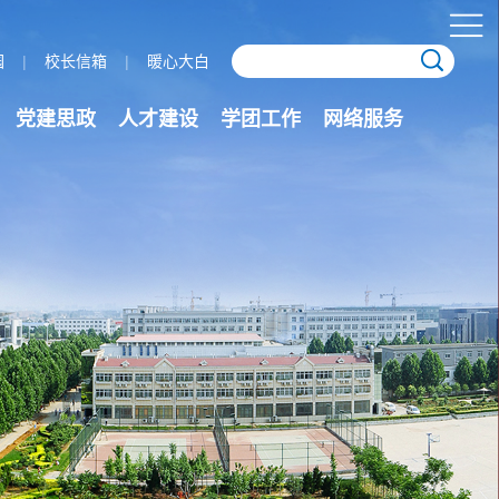
园
|
校长信箱
|
暖心大白
党建思政
人才建设
学团工作
网络服务