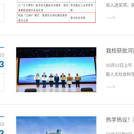
目入选奖项，
纪委报送的“构
届高校廉洁教育
同学的作品《
品奖（全省共5
我校获批河
10
3
10月12日上
联人文社会科
我校副校长、
教授，科技发
任叶亚丽副教
过专家评审，2
研究基...
10
3