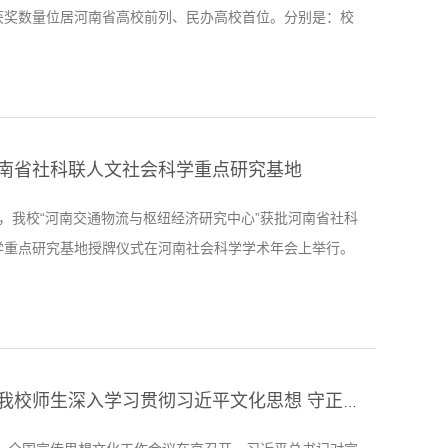
获奖数量位居河南省高校前列、民办高校首位。分别是：校
建‘12345’模式，推进民办高校廉洁教育常态长效”入选第八
系列活动“优秀案例展示”（全省共5项）；艺体学部王雪寒
金欲》入选第八届高校廉洁教育系列活动“清新妙语”创意类作
项）；工学部张世超同学荣获第八届高校廉洁教育系列活...
南省社科联人文社会科学重点研究基地
午 ，我校“河南交通物流与枢纽经济研究中心”获批河南省社科
学重点研究基地授牌仪式在河南社会科学学术年会上举行。
社科联主席于向东教授，中原创新发展研究院副院长于善甫
展部董太启老师出席会议。商学部经济与管理科教中心副主
授代表“河南交通物流与枢纽经济研究中心”上台接受授牌。经
023年河南省社科联在全省共批准了12个人文社会科学重点
热学热议！我校师生深入学习贯彻习近平文化思想 守正创新担负起新的文化使命