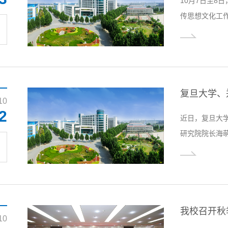
10月7日至8
传思想文化工
运，事关国家
作。习近平总
为全面建设社
想保证、强大
我校师生中引发.
复旦大学、
10
2
近日，复旦大
研究院院长海
白，副校长罗
位院长并与其
馆。胡大白董
技学院为发挥
胡大白指出，中.
我校召开秋
10