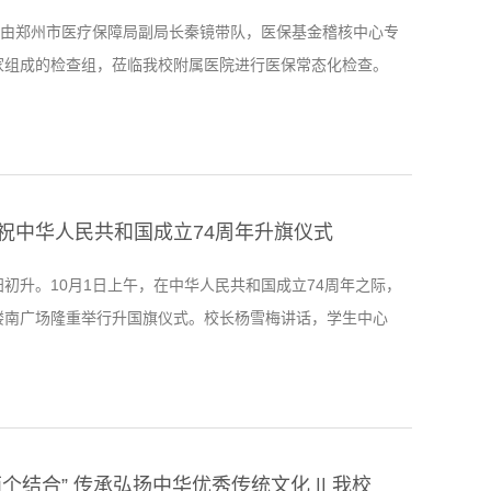
午，由郑州市医疗保障局副局长秦镜带队，医保基金稽核中心专
家组成的检查组，莅临我校附属医院进行医保常态化检查。
书记，院长李玉东，理事长李喜强，党委副书记李克栋，副
张红旗、刘新河以及相关职能科室负责人参会并陪检。会议
霞主持。李喜强代表胡大白董事长及医院全体人员向检查组
烈欢迎。他表示附属医院一直以来把加强医保基金监管，严
.
祝中华人民共和国成立74周年升旗仪式
初升。10月1日上午，在中华人民共和国成立74周年之际，
楼南广场隆重举行升国旗仪式。校长杨雪梅讲话，学生中心
持仪式，校党委学工部部长陆竹棠、各院部800余名师生代表
晨第一缕朝阳，国旗护卫队员们迈着矫健的步伐，护卫着鲜
进入广场，走上升旗台。伴随着慷慨激昂的《义勇军进行
体人员向国旗行注目礼，满怀对祖国的无比热爱和崇高敬
..
深刻理解“两个结合” 传承弘扬中华优秀传统文化 || 我校召开纪念孔子诞辰2574周年座谈会