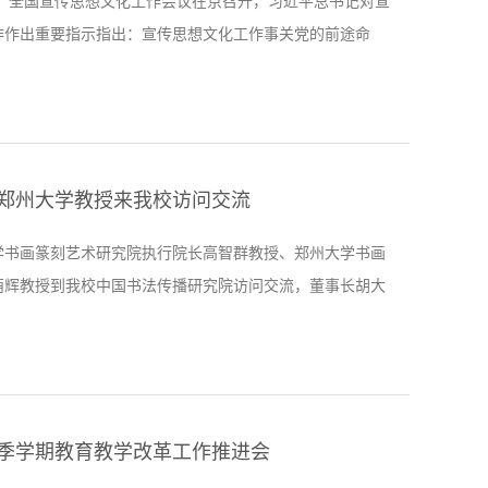
日，全国宣传思想文化工作会议在京召开，习近平总书记对宣
作作出重要指示指出：宣传思想文化工作事关党的前途命
长治久安，事关民族凝聚力和向心力，是一项极端重要的工
书记强调，坚定文化自信，秉持开放包容，坚持守正创新，
会主义现代化国家、全面推进中华民族伟大复兴提供坚强思
精神力量、有利文化条件。习近平总书记作出的重要指示在
..
郑州大学教授来我校访问交流
学书画篆刻艺术研究院执行院长高智群教授、郑州大学书画
萌辉教授到我校中国书法传播研究院访问交流，董事长胡大
煜，中国书法传播研究院院长杨杰、副院长肖红廷等接待两
座谈交流。高智群、海萌辉教授首先参观了杨杰书法艺术
事长介绍了杨杰书法艺术馆成立的背景及意义，以及黄河科
中国书法教育在立德树人和文化传承创新中所做出的努力。
..
季学期教育教学改革工作推进会