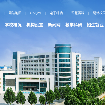
页
|
网站地图
|
OA办公
|
电子邮箱
|
智慧黄科
|
翻转校
学校概况
机构设置
新闻网
教学科研
招生就业