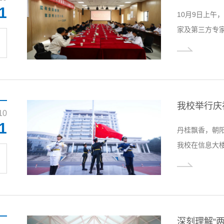
1
10月9日上
家及第三方专
附属医院党委
院长张志刚、
由副院长于春
的到来表示热
守基金安全红..
我校举行庆
10
1
丹桂飘香，朝阳
我校在信息大
主任张丕万主
参加。迎着早
艳的五星红旗
曲》，现场全
意，凝视着鲜艳.