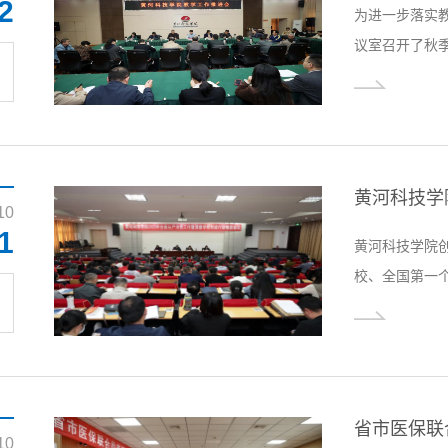
2
为进一步落实教
议室召开了秋
会主任杨保成
申，以及各学
主任、科教中
行稳定有序、
设逐步加强等..
10
1
黄河科技学院创
校、全国第一
命，秉持“为
恪守教育报国、
干部师生传承
实做到廉洁办
花在...
10