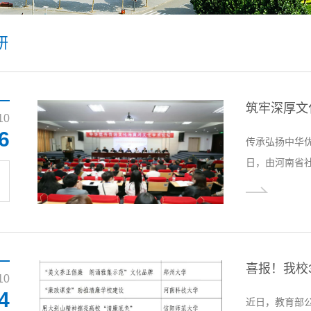
研
10
6
传承弘扬中华优
日，由河南省
文化传承发展
究》杂志社承
成功举办。本次
分会场活动，
河文化传承发展、
喜报！我校
10
4
近日，教育部