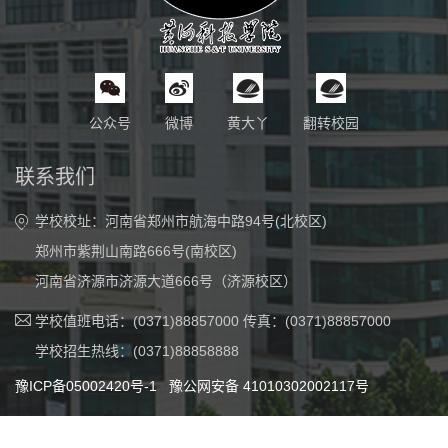
公众号
微博
黄大丫
翻转校园
联系我们
学校校址：河南省郑州市航海中路94号(北校区)
郑州市紫荆山南路666号(南校区)
河南省济源市济源大道666号（济源校区）
学校值班电话：(0371)88857000 传真：(0371)88857000
学校招生热线：(0371)88858888
豫ICP备05002420号-1
豫公网安备 41010302002117号