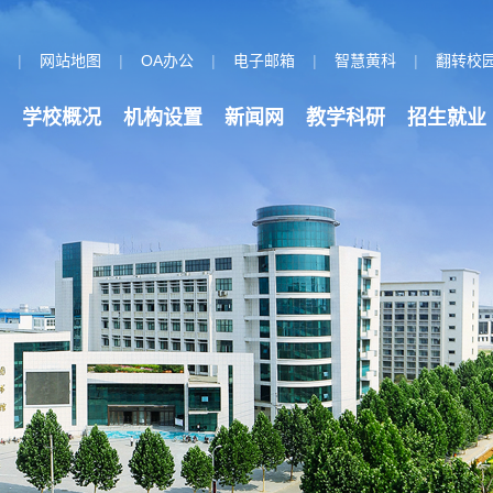
页
|
网站地图
|
OA办公
|
电子邮箱
|
智慧黄科
|
翻转校
学校概况
机构设置
新闻网
教学科研
招生就业