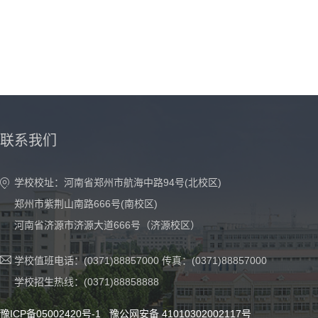
联系我们
学校校址：河南省郑州市航海中路94号(北校区)
郑州市紫荆山南路666号(南校区)
河南省济源市济源大道666号（济源校区）
学校值班电话：(0371)88857000 传真：(0371)88857000
学校招生热线：(0371)88858888
豫ICP备05002420号-1
豫公网安备 41010302002117号