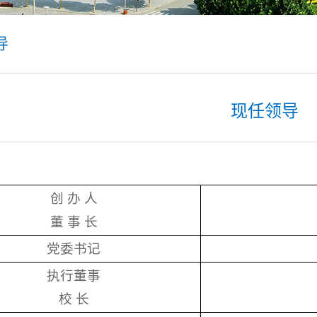
导
现任领导
创 办 人
董 事 长
党委书记
执行董事
校 长