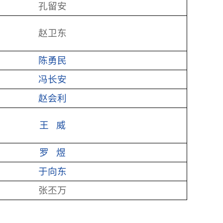
孔留安
赵卫东
陈勇民
冯长安
赵会利
王 威
罗 煜
于向东
张丕万