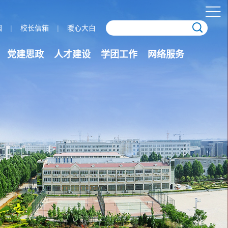
园
|
校长信箱
|
暖心大白
党建思政
人才建设
学团工作
网络服务