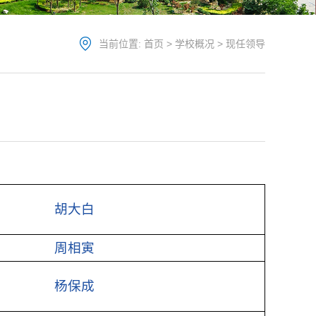
当前位置:
首页
>
学校概况
>
现任领导
胡大白
周相寅
杨保成